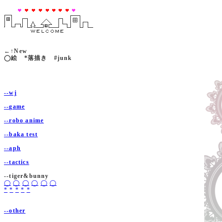
←↑New
◯絵 *落描き #junk
--wj
--game
--robo anime
--baka test
--aph
--tactics
--tiger&bunny
◯
◯
◯
◯
◯
◯
*
*
*
*
*
--other