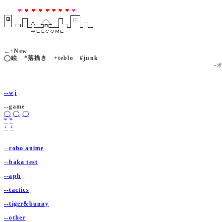
←↑New
◯絵 *落描き +teblo #junk
-
--wj
--game
◯
◯
◯
*
*
+
+
--robo anime
--baka test
--aph
--tactics
--tiger&bunny
--other