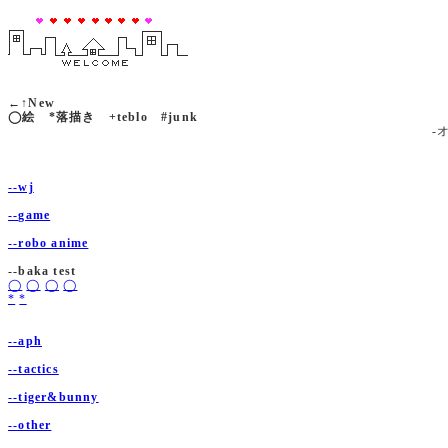
←↑New
◯絵 *落描き +teblo #junk
-
--wj
--game
--robo anime
--baka test
◯
◯
◯
◯
*
*
--aph
--tactics
--tiger&bunny
--other