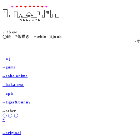
←↑New
◯絵 *落描き +teblo #junk
-
--wj
--game
--robo anime
--baka test
--aph
--tiger&bunny
--other
◯
◯
◯
+
--original