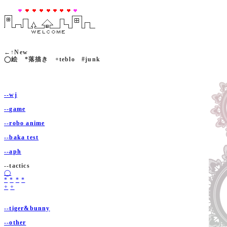
←↑New
◯絵 *落描き +teblo #junk
--wj
--game
--robo anime
--baka test
--aph
--tactics
◯
*
*
*
*
+
+
--tiger&bunny
--other